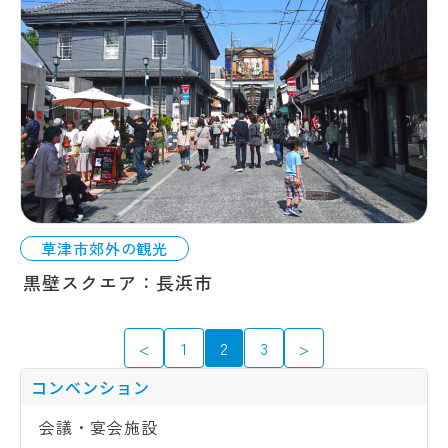
草津市郊外の観光
黒壁スクエア：長浜市
投
<
1
2
3
>
稿
コンベンション
会議・宴会施設
ナ